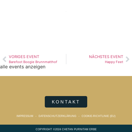
VORIGES EVENT
NÄCHSTES EVENT
Barefoot Boogie Brunnmatthof
Happy Feet
alle events anzeigen
KONTAKT
IMPRESSUM
DATENSCHUTZERKLÄRUNG
COOKIE-RICHTLINIE (EU)
COPYRIGHT ©2024 CHETAN PURNITAM ERBE