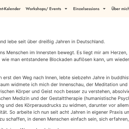
nt-Kalender
Workshops/ Events
Einzelsessions
Über mic
nd lebe seit über dreißig Jahren in Deutschland.
 uns Menschen im Innersten bewegt. Es liegt mir am Herzen,
d wie man entstandene Blockaden auflösen kann, um wieder 
ch erst den Weg nach Innen, lebte siebzehn Jahre in buddhis
itraum widmete ich mich der Innenschau, der Meditation un
hen Körper und Geist noch besser zu verstehen, absolvier
ischen Medizin und der Gestalttherapie (humanistische Psycho
g und des Körperausdrucks zu widmen, darunter vor allem
ität. So arbeite ich nun seit acht Jahren in eigener Praxi
 zu schaffen, in denen Menschen einfach sein, sich erfahre