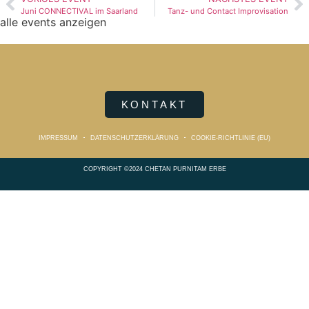
Juni CONNECTIVAL im Saarland
Tanz- und Contact Improvisation
alle events anzeigen
KONTAKT
IMPRESSUM
DATENSCHUTZERKLÄRUNG
COOKIE-RICHTLINIE (EU)
COPYRIGHT ©2024 CHETAN PURNITAM ERBE